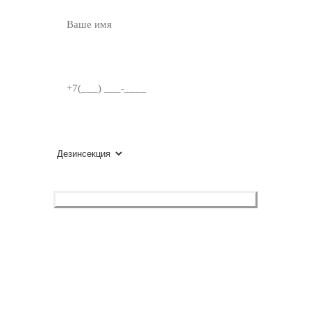
ВВЕДИТЕ ИМЯ
НОМЕР ТЕЛЕФОНА
ВЫБЕРИТЕ УСЛУГУ
Оставить заявку
Нажимая, вы разрешаете обработку персональных данных
и соглашаетесь с
политикой конфиденциальности
.