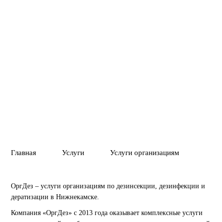
документы.
Вызвать службу
Позвонить
01
02
ПОЛНОЕ УНИЧТ
ГАРАНТИЯ 1 ГОД
ВРЕДИТЕЛЕЙ ИЛ
Главная
Услуги
Услуги организациям
ОргДез – услуги организациям по дезинсекции, дезинфекции и
дератизации в Нижнекамске.
Компания «ОргДез» с 2013 года оказывает комплексные услуги