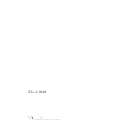
ОСТАВЬТЕ ЗАЯВКУ
НА
БЕСПЛАТНУЮ
КОНСУЛЬТАЦИЮ
ВВЕДИТЕ ИМЯ
НОМЕР ТЕЛЕФОНА