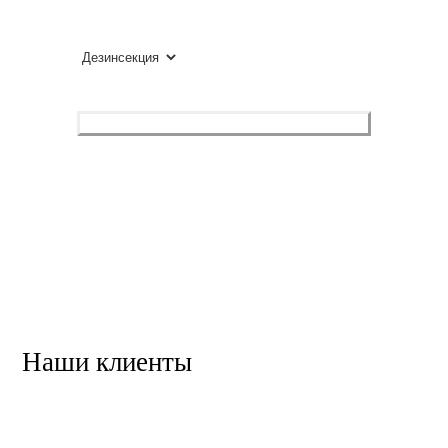
ВЫБЕРИТЕ УСЛУГУ
Оставить заявку
Нажимая, вы разрешаете обработку персональных данных
и соглашаетесь с
политикой конфиденциальности
.
Наши клиенты