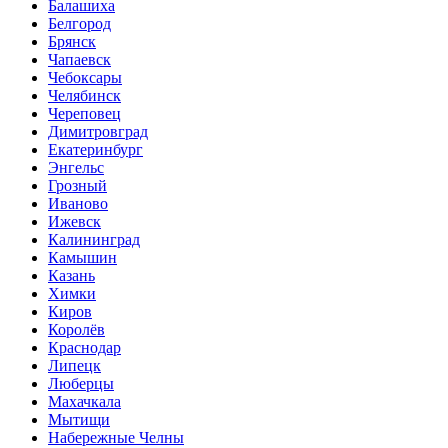
Балашиха
Белгород
Брянск
Чапаевск
Чебоксары
Челябинск
Череповец
Димитровград
Екатеринбург
Энгельс
Грозный
Иваново
Ижевск
Калининград
Камышин
Казань
Химки
Киров
Королёв
Краснодар
Липецк
Люберцы
Махачкала
Мытищи
Набережные Челны