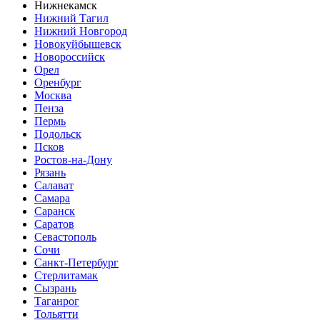
Нижнекамск
Нижний Тагил
Нижний Новгород
Новокуйбышевск
Новороссийск
Орел
Оренбург
Москва
Пенза
Пермь
Подольск
Псков
Ростов-на-Дону
Рязань
Салават
Самара
Саранск
Саратов
Севастополь
Сочи
Санкт-Петербург
Стерлитамак
Сызрань
Таганрог
Тольятти