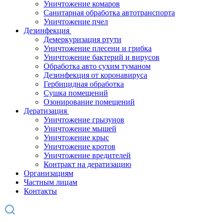
Уничтожение комаров
Санитарная обработка автотранспорта
Уничтожение пчел
Дезинфекция
Демеркуризация ртути
Уничтожение плесени и грибка
Уничтожение бактерий и вирусов
Обработка авто сухим туманом
Дезинфекция от коронавируса
Гербицидная обработка
Сушка помещений
Озонирование помещений
Дератизация
Уничтожение грызунов
Уничтожение мышей
Уничтожение крыс
Уничтожение кротов
Уничтожение вредителей
Контракт на дератизацию
Организациям
Частным лицам
Контакты