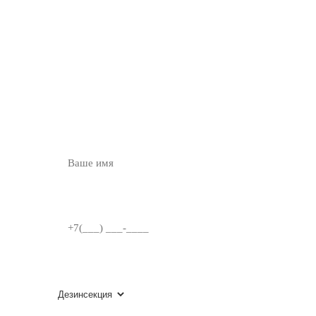
ОСТАВЬТЕ ЗАЯВКУ
НА
БЕСПЛАТНУЮ
КОНСУЛЬТАЦИЮ
ВВЕДИТЕ ИМЯ
НОМЕР ТЕЛЕФОНА
ВЫБЕРИТЕ УСЛУГУ