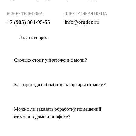
2. Гарантия на услугу
Немаловажным аспектом является наличие гарантии на
НОМЕР ТЕЛЕФОНА
ЭЛЕКТРОННАЯ ПОЧТА
выполненную работу. Профессиональные компании, такие
+7 (905) 384-95-55
info@orgdez.ru
как ОргДез, предоставляют гарантию на уничтожение моли,
что означает, что в случае повторного появления
Задать вопрос
вредителей, специалисты вернутся и повторно проведут
обработку без дополнительной оплаты.
Сколько стоит уничтожение моли?
3. Цена уничтожения моли
Цена уничтожения моли в Москве может варьироваться в
зависимости от площади помещения, типа используемых
Как проходит обработка квартиры от моли?
средств и сложности работы. Важно заранее уточнить
стоимость услуги и убедиться, что она соответствует
вашему бюджету. В ОргДез вы можете получить подробную
консультацию по цене и услугам.
Можно ли заказать обработку помещений
от моли в доме или офисе?
4. Отзывы клиентов и репутация компании
Перед тем как заказать услугу, важно ознакомиться с