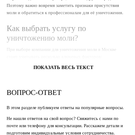
Поэтому важно вовремя заметить признаки присутствия
моли и обратиться к профессионалам для её уничтожения.
Как выбрать услугу по
уничтожению моли?
При выборе компании для уничтожения моли в Москве
стоит учитывать несколько ключевых факторов:
ПОКАЗАТЬ ВЕСЬ ТЕКСТ
1. Методы уничтожения моли
Разные компании используют различные методы борьбы с
молью. Это могут быть как химические средства, так и
ВОПРОС-ОТВЕТ
более безопасные методы, такие как ультразвуковая
обработка или использование экосредств. Важно узнать,
В этом разделе публикуем ответы на популярные вопросы.
какие методы используются в компании, и выбрать тот,
который будет максимально эффективен для вашего случая,
Не нашли ответов на свой вопрос? Свяжитесь с нами по
при этом безопасен для здоровья.
почте или телефону для консультации. Расскажем детали и
подготовим индивидуальные условия сотрудничества.