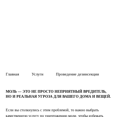
Вызвать службу
Позвонить
01
02
ПОЛНОЕ УНИЧТ
ГАРАНТИЯ 1 ГОД
ВРЕДИТЕЛЕЙ ИЛ
Главная
Услуги
Проведение дезинсекции
Ун
МОЛЬ — ЭТО НЕ ПРОСТО НЕПРИЯТНЫЙ ВРЕДИТЕЛЬ,
НО И РЕАЛЬНАЯ УГРОЗА ДЛЯ ВАШЕГО ДОМА И ВЕЩЕЙ.
Если вы столкнулись с этим проблемой, то важно выбрать
качественную услугу по уничтожению моли, чтобы избежать