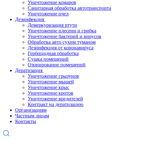
Уничтожение комаров
Санитарная обработка автотранспорта
Уничтожение пчел
Дезинфекция
Демеркуризация ртути
Уничтожение плесени и грибка
Уничтожение бактерий и вирусов
Обработка авто сухим туманом
Дезинфекция от коронавируса
Гербицидная обработка
Сушка помещений
Озонирование помещений
Дератизация
Уничтожение грызунов
Уничтожение мышей
Уничтожение крыс
Уничтожение кротов
Уничтожение вредителей
Контракт на дератизацию
Организациям
Частным лицам
Контакты