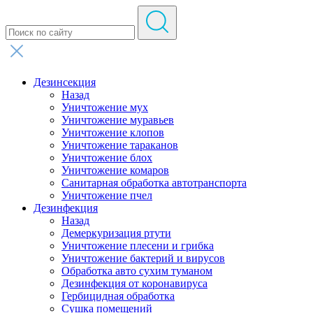
Дезинсекция
Назад
Уничтожение мух
Уничтожение муравьев
Уничтожение клопов
Уничтожение тараканов
Уничтожение блох
Уничтожение комаров
Санитарная обработка автотранспорта
Уничтожение пчел
Дезинфекция
Назад
Демеркуризация ртути
Уничтожение плесени и грибка
Уничтожение бактерий и вирусов
Обработка авто сухим туманом
Дезинфекция от коронавируса
Гербицидная обработка
Сушка помещений