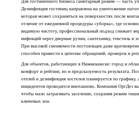
Для гостиничного бизнеса санитарный режим — часть уп
Дезинфекция гостиниц направлена на уничтожение пато
которая может сохраняться на поверхностях после контак
отличие от ежедневной процедуры «уборка», где основно
видимую чистоту, профессиональный подход снижает ве
инфекций через дверные ручки, сантехнику, текстиль и 
При высокой сменяемости постояльцев даже кратковреме
способен привести к цепочке обращений, проверок и ре
Для объектов, работающих в Нижнекамске: город и облас
комфорт и рейтинг, но и предсказуемость результата. П
отелей и дезинфекция хостелов планируется по графику, 
инцидентов проводится внепланово. Компания ОргДез вы
чтобы мало затрагивать заселение, сохраняя режим тиш
ключевых зон.