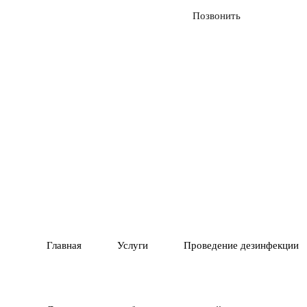
Вызвать службу
Позвонить
01
ГАРАНТИЯ 1 ГОД
ПОЛНОЕ У
02
ВРЕДИТЕЛЕ
Главная
Услуги
Проведение дезинфекции