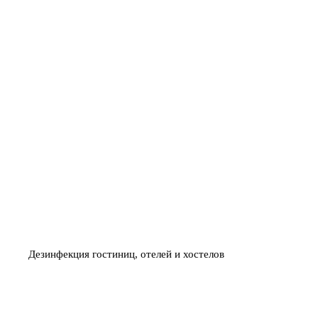
НИЧТОЖЕНИЕ
ИСПОЛЬЗУЕМ СРЕДСТВА
03
Й ИЛИ ВИРУСОВ
БЕЗ ТОКСИЧНЫХ ЗАПАХО
Дезинфекция гостиниц, отелей и хостелов