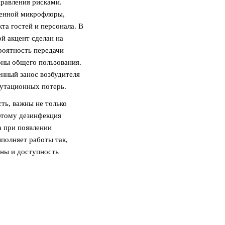
равления рисками.
генной микрофлоры,
та гостей и персонала. В
й акцент сделан на
роятность передачи
зоны общего пользования.
нный занос возбудителя
путационных потерь.
ть, важны не только
оэтому дезинфекция
а при появлении
полняет работы так,
ины и доступность